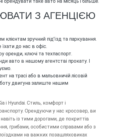
 орендувати таке авто на місяць і більше.
ЦЮВАТИ З АГЕНЦІЄЮ
 клієнтам зручний під'їзд та паркування.
їхати до нас в офіс.
 оренди, ключі та техпаспорт.
нди авто в нашому агентстві прокату. І
уємо.
нт на трасі або в мальовничій лісовій
роботу двигуна залиште нашим
a і Hyundai. Стиль, комфорт і
ранспорту. Орендуючи у нас кросовер, ви
навіть із тими дорогами, де покриттів
ння, грибами, особистими справами або з
з поїздками на важких позашляховиках