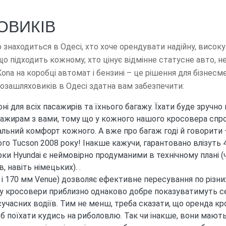
ОВИКІВ
 знаходиться в Одесі, хто хоче орендувати надійну, висок
що підходить кожному, хто цінує відмінне статусне авто, н
Kona на коробці автомат і бензині – це рішення для бізнес
 позашляховиків в Одесі здатна вам забезпечити:
і для всіх пасажирів та їхнього багажу. Їхати буде зручно 
сажирам з вами, тому що у кожного нашого кросовера спроек
альний комфорт кожного. А вже про багаж годі й говорити —
ного Tucson 2008 року! Інакше кажучи, гарантовано влізуть 4 
и Hyundai є неймовірно продуманими в технічному плані (ч
навіть німецьких). .
 і 170 мм Venue) дозволяє ефективне пересування по різни
у кросовери приблизно однаково добре показуватимуть се
сучасних водіїв. Тим не менш, треба сказати, що оренда кр
б поїхати кудись на риболовлю. Так чи інакше, вони мають 