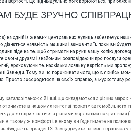
ови вартості, що індивідуально обговорюються, при бажанні
ВАМ БУДЕ ЗРУЧНО СПІВПРА
а) на одній із жвавих центральних вулиць забезпечує нашим
знатися наявність машини і замовити її, поки ви будете 
ни піде на те, щоб отримати на руки вашу копію договору
ете своїм друзям і знайомим, розповідаючи про послуги оре
гий, враховуючи те, наскільки лояльну вартість ми пропон
авні. Завжди. Тому ви не переживатимете, що в якийсь моме
не. Просто зосередьтеся на своїх справах, а муркотливу 
у каталозі також є й інші, що складаються з різних марок Ki
ви отримуєте в нашому агентстві прокату автомобільного т
 чудово справляється з різними дорожніми покриттями (і 
и в такому ж комфорті, в якому ви їздитимете на полюва
є необхідність оренди ТЗ. Заощаджуйте паливо порівняно 