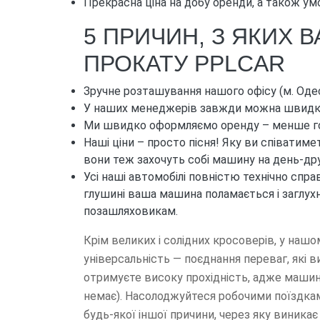
Прекрасна ціна на добу оренди, а також ум
5 ПРИЧИН, З ЯКИХ 
ПРОКАТУ PPLCAR
Зручне розташування нашого офісу (м. Одес
У наших менеджерів завжди можна швидко ді
Ми швидко оформляємо оренду – менше годи
Наші ціни – просто пісня! Яку ви співатим
вони теж захочуть собі машину на день-дру
Усі наші автомобілі повністю технічно спр
глушині ваша машина поламається і заглух
позашляховикам.
Крім великих і солідних кросоверів, у нашом
універсальність — поєднання переваг, які 
отримуєте високу прохідність, адже машина
немає). Насолоджуйтеся робочими поїздкам
будь-якої іншої причини, через яку виника