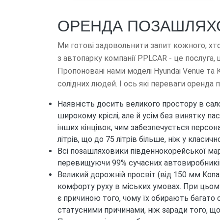
ОРЕНДА ПОЗАШЛЯХ
Ми готові задовольнити запит кожного, хто
з автопарку компанії PPLCAR - це послуга, 
Пропоновані нами моделі Hyundai Venue та 
солідних людей. І ось які переваги оренда
Наявність досить великого простору в салон
широкому кріслі, але й усім без винятку па
інших кінцівок, чим забезпечується персон
літрів, що до 75 літрів більше, ніж у класич
Всі позашляховики південнокорейської марк
перевищуючи 99% сучасних автовиробників, 
Великий дорожній просвіт (від 150 мм Kona
комфорту руху в міських умовах. При цьом
є причиною того, чому їх обирають багато 
статусними причинами, ніж заради того, що