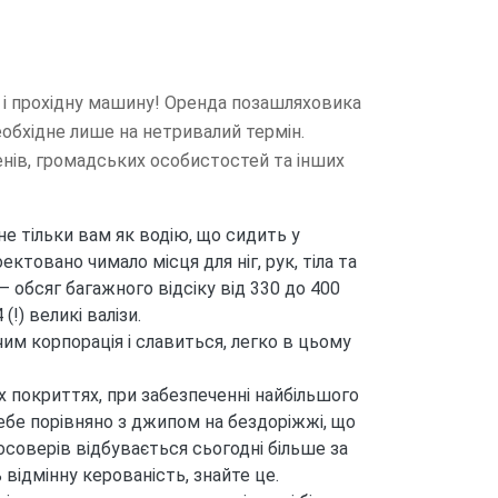
у і прохідну машину! Оренда позашляховика
еобхідне лише на нетривалий термін.
менів, громадських особистостей та інших
не тільки вам як водію, що сидить у
товано чимало місця для ніг, рук, тіла та
 обсяг багажного відсіку від 330 до 400
(!) великі валізи.
им корпорація і славиться, легко в цьому
х покриттях, при забезпеченні найбільшого
бе порівняно з джипом на бездоріжжі, що
осоверів відбувається сьогодні більше за
відмінну керованість, знайте це.