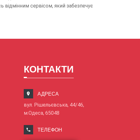
ь відмінним сервісом, який забезпечує
КОНТАКТИ
АДРЕСА
вул. Рішельєвська, 44/46,
м.Одеса, 65048
ТЕЛЕФОН